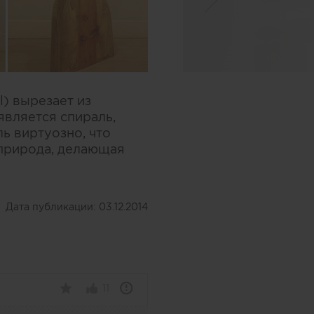
l) вырезает из
вляется спираль,
ь виртуозно, что
а природа, делающая
Дата публикации:
03.12.2014
11