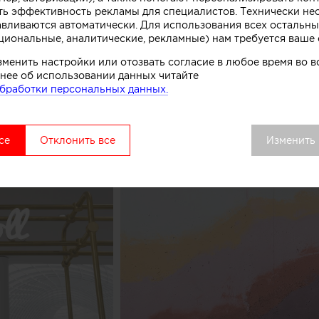
ть эффективность рекламы для специалистов. Технически н
комства.
авливаются автоматически. Для использования всех остальны
циональные, аналитические, рекламные) нам требуется ваше 
вой точки выделяется среди других объектов торгово
зменить настройки или отозвать согласие в любое время во
удалось сосредоточить внимание покупателей как на 
нее об использовании данных читайте
ом процессе, в основе которого перемешивание слоев 
бработки персональных данных.
добавок», рассказывают авторы этого небольшого про
се
Отклонить все
Изменить