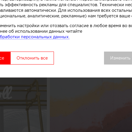
ть эффективность рекламы для специалистов. Технически н
комства.
авливаются автоматически. Для использования всех остальны
циональные, аналитические, рекламные) нам требуется ваше 
вой точки выделяется среди других объектов торгово
зменить настройки или отозвать согласие в любое время во
удалось сосредоточить внимание покупателей как на 
нее об использовании данных читайте
ом процессе, в основе которого перемешивание слоев 
бработки персональных данных.
добавок», рассказывают авторы этого небольшого про
се
Отклонить все
Изменить