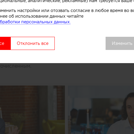
циональные, аналитические, рекламные) нам требуется ваше 
ыло объявлено о рождении новой всероссийской прем
ием
Exteria Award
. В этом году в ней рассматриваютс
зменить настройки или отозвать согласие в любое время во
строенных в 2017-2018 гг. Церемония награждения лау
нее об использовании данных читайте
бработки персональных данных.
. О сроках проведения новых конкурсов и других подр
hiprofi.ru
будут уведомлены дополнительно.
се
Отклонить все
Изменить
о Совет экспертов будет традиционно играть ведущу
. Профессиональное жюри на сегодняшний день являе
урной и дизайнерской сфере, а в 2018-м году станет 
гочисленным.