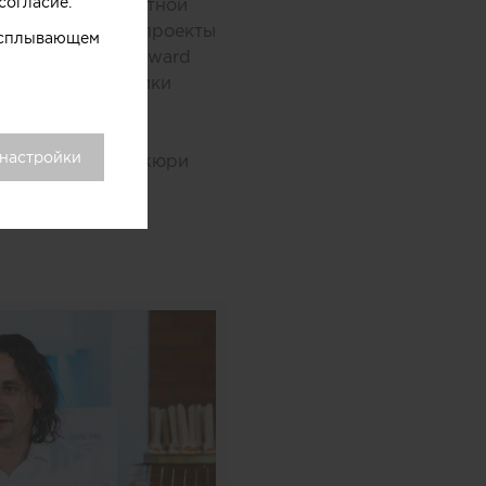
согласие.
ии в области частной
я реализованные проекты
 всплывающем
реатов Exteria Award
обностях участники
 настройки
ю роль в работе жюри
тся наиболее
еще более