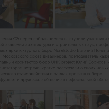
ления СЭ перед собравшимися выступили участники С
й академии архитектуры и строительных наук, проф
ава архитектурного бюро Meralstudio Евгений Полянц
, Московского союза дизайнеров, преподаватель ка
главный архитектор бюро UNK project Юлий Борисов.
анизаторам встречи, кратко рассказали о своих новых
ческого взаимодействия в рамках проектных бюро.
л фуршет и дружеское общение в неформальной обста