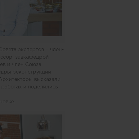
овета экспертов – член-
ессор, завкафедрой
ев и член Союза
федры реконструкции
 Архитекторы высказали
 работах и поделились
новке.