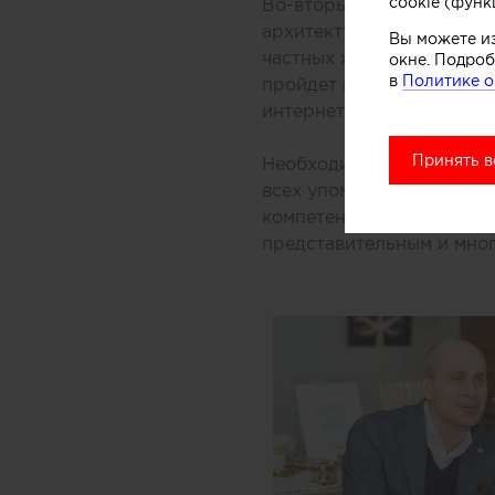
cookie (функ
Во-вторых, на встрече б
архитектуры под назван
Вы можете и
частных жилых домов, по
окне. Подроб
в
Политике о
пройдет в мае 2018 года
интернет-сообщества
Arc
Принять в
Необходимо отметить, чт
всех упомянутых премий
компетентным в архитект
представительным и мно