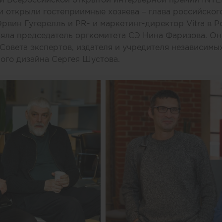
 открыли гостеприимные хозяева – глава российског
Эрвин Гугерелль и PR- и маркетинг-директор Vitra в 
зяла председатель оргкомитета СЭ Нина Фаризова. Он
Совета экспертов, издателя и учредителя независимы
ого дизайна Сергея Шустова.