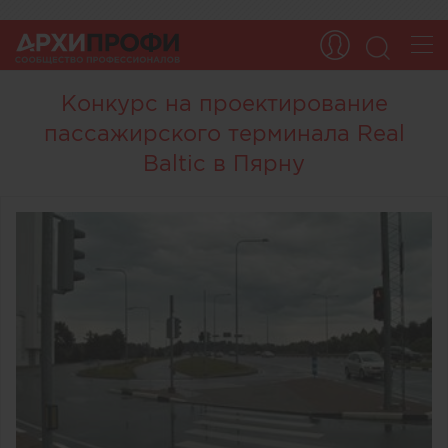
Конкурс на проектирование
пассажирского терминала Real
Baltic в Пярну