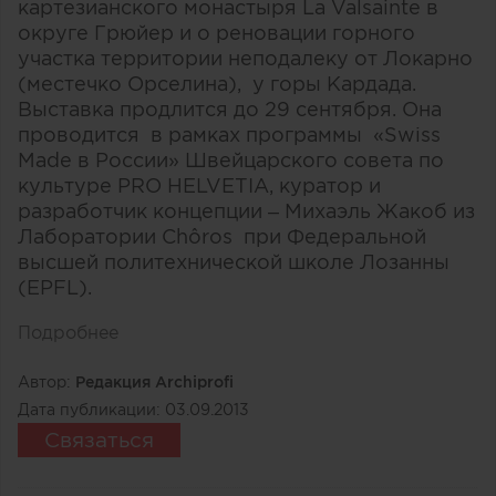
картезианского монастыря La Valsainte в
округе Грюйер и о реновации горного
участка территории неподалеку от Локарно
(местечко Орселина), у горы Кардада.
Выставка продлится до 29 сентября. Она
проводится в рамках программы «Swiss
Made в России» Швейцарского совета по
культуре PRO HELVETIA, куратор и
разработчик концепции – Михаэль Жакоб из
Лаборатории Chôros при Федеральной
высшей политехнической школе Лозанны
(EPFL).
Подробнее
Автор:
Редакция Archiprofi
Дата публикации:
03.09.2013
Связаться