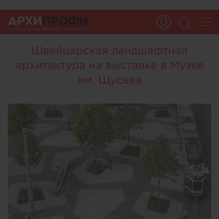
Швейцарская ландшафтная
архитектура на выставке в Музее
им. Щусева