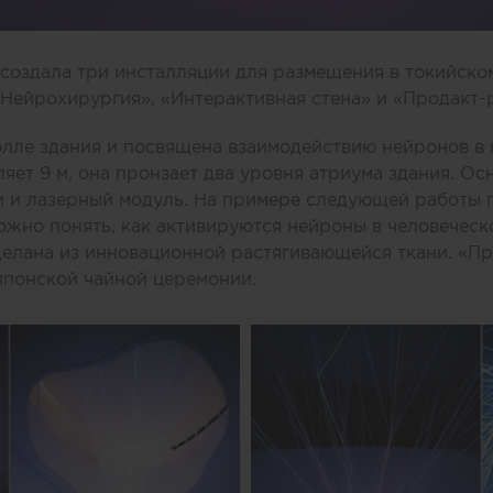
создала три инсталляции для размещения в токийск
«Нейрохирургия», «Интерактивная стена» и «Продакт-
лле здания и посвящена взаимодействию нейронов в 
яет 9 м, она пронзает два уровня атриума здания. Ос
м и лазерный модуль. На примере следующей работы 
ожно понять, как активируются нейроны в человеческо
елана из инновационной растягивающейся ткани. «Пр
японской чайной церемонии.