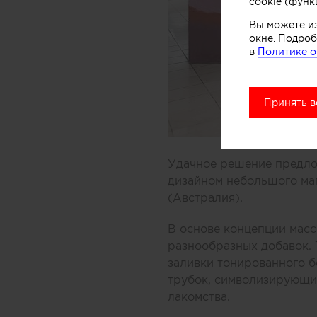
cookie (функ
Вы можете и
окне. Подроб
в
Политике о
Принять в
Удачное решение предлож
дизайном небольшого ма
(Австралия).
В основе концепции масс
разнообразных добавок.
заливки тонированного б
трубок, символизирующих
лакомства.