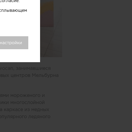
согласие.
 всплывающем
 настройки
wocan, занимавшиеся
овых центров Мельбурна
оями мороженого и
ники многослойной
а каркасе из медных
опулярного ледяного