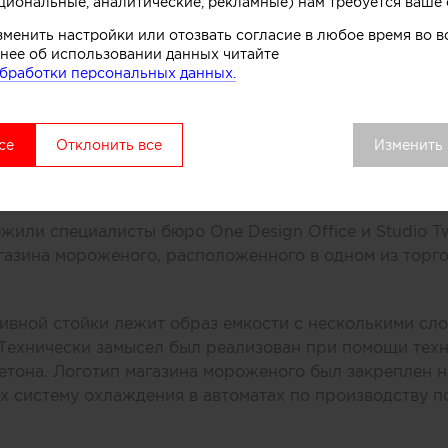
циональные, аналитические, рекламные) нам требуется ваше 
зменить настройки или отозвать согласие в любое время во
нее об использовании данных читайте
бработки персональных данных.
се
Отклонить все
Изменить
или специалисты бюро One Design Office и Studio T
газина мороженого, расположенного в одном из торг
ивной стойки лежит образ емкости с несколькими сл
 Технически замысел был реализован при помощи тех
етона. Логотип магазина мороженого был закреплен н
 систему охлаждения в автоматах по производству п