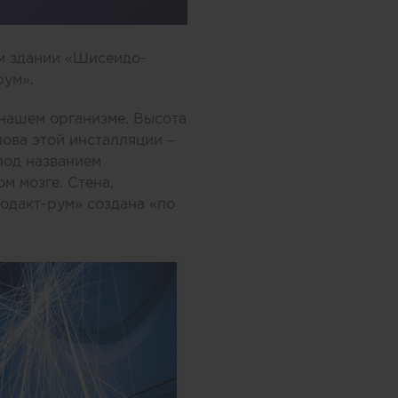
ом здании «Шисеидо-
рум».
нашем организме. Высота
нова этой инсталляции –
под названием
м мозге. Стена,
одакт-рум» создана «по