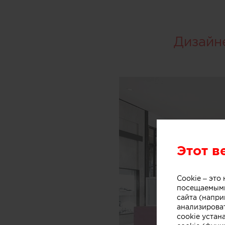
Дизайн
Этот в
Cookie – эт
посещаемыми
сайта (напри
анализирова
cookie устан