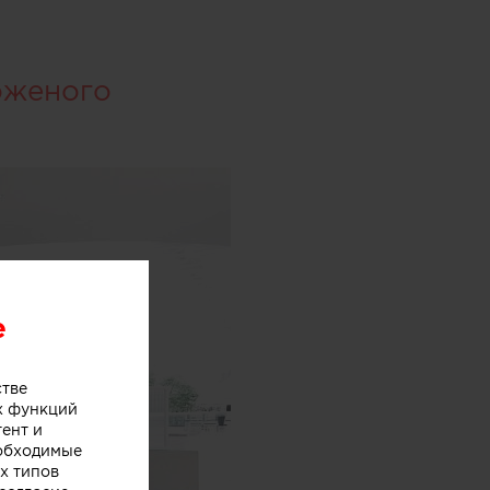
оженого
e
стве
х функций
тент и
еобходимые
х типов