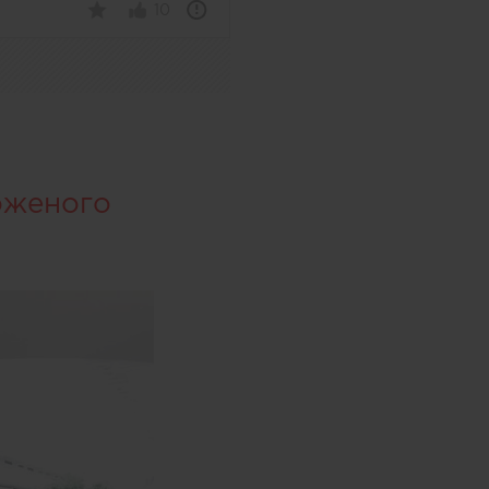
10
оженого