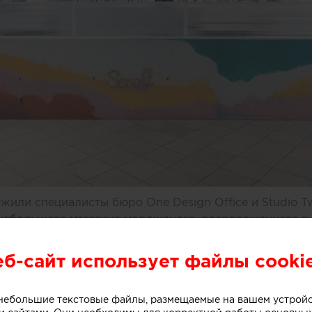
или специалисты бюро One Design Office и Studio T
небольшого магазина мороженого, расположенного в 
рна (Австралия).
еб-сайт использует файлы cooki
ивной стойки лежит образ емкости с несколькими сл
о небольшие текстовые файлы, размещаемые на вашем устрой
. Технически замысел был реализован при помощи те