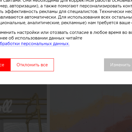
 сайтами. Они необходимы для корректной работы основны
мер, авторизации), а также помогают персонализировать кон
нированного бетона. Логотип магазина мороженого б
ть эффективность рекламы для специалистов. Технически н
к, символизирующих систему охлаждения в автоматах
авливаются автоматически. Для использования всех остальны
комства.
циональные, аналитические, рекламные) нам требуется ваше 
зменить настройки или отозвать согласие в любое время во
вой точки выделяется среди других объектов торгово
нее об использовании данных читайте
удалось сосредоточить внимание покупателей как на 
бработки персональных данных.
ом процессе, в основе которого перемешивание слоев 
добавок», рассказывают авторы этого небольшого про
се
Отклонить все
Изменить