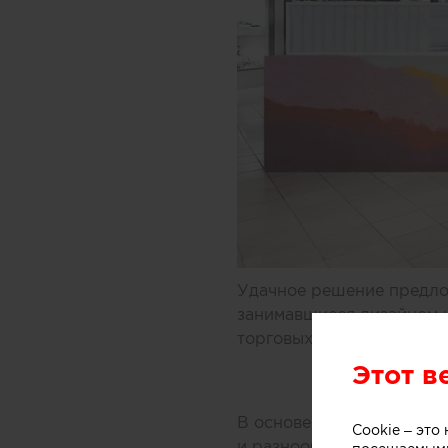
Удачное решение предлож
занимавшиеся дизайном 
торговых центров Мельбу
Этот в
В основе концепции масс
Cookie – эт
и разнообразных добавок