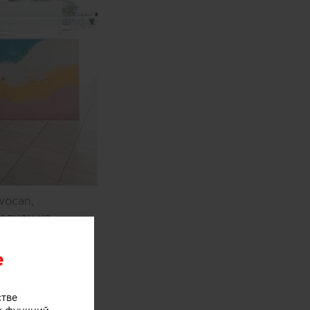
wocan,
одном из
e
оями мороженого
стве
хники