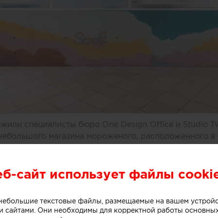
или специалисты бюро One Design Office и Studio T
небольшого магазина мороженого, расположенного в 
рна (Австралия).
еб-сайт использует файлы cooki
ивной стойки лежит образ емкости с несколькими сл
. Технически замысел был реализован при помощи те
о небольшие текстовые файлы, размещаемые на вашем устрой
 сайтами. Они необходимы для корректной работы основны
нированного бетона. Логотип магазина мороженого б