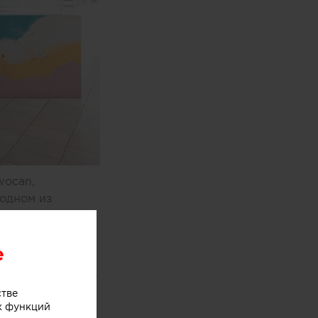
wocan,
одном из
e
оями мороженого
хники
стве
х функций
ыл закреплен на