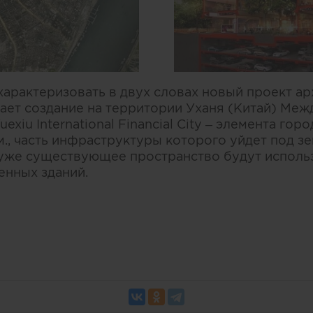
арактеризовать в двух словах новый проект ар
агает создание на территории Уханя (Китай) Ме
xiu International Financial City – элемента гор
., часть инфраструктуры которого уйдет под з
 уже существующее пространство будут исполь
нных зданий.