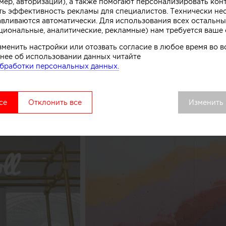
мер, авторизации), а также помогают персонализировать кон
к, символизирующих систему охлаждения в автоматах
ть эффективность рекламы для специалистов. Технически н
комства.
авливаются автоматически. Для использования всех остальны
циональные, аналитические, рекламные) нам требуется ваше 
вой точки выделяется среди других объектов торгово
зменить настройки или отозвать согласие в любое время во
удалось сосредоточить внимание покупателей как на 
нее об использовании данных читайте
ом процессе, в основе которого перемешивание слоев 
бработки персональных данных.
добавок», рассказывают авторы этого небольшого про
се
Отклонить все
Изменить