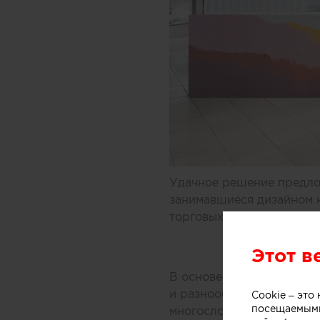
Удачное решение предлож
занимавшиеся дизайном 
торговых центров Мельбу
Этот в
В основе концепции масс
и разнообразных добавок
Cookie – эт
посещаемыми
многослойной заливки то