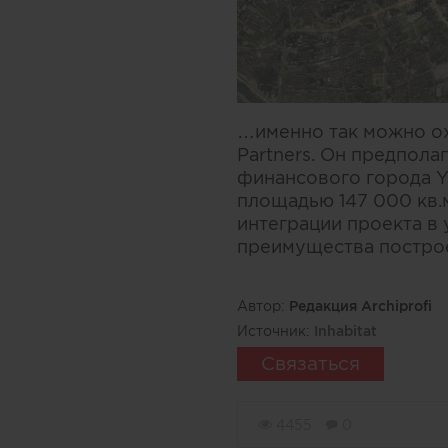
…именно так можно ох
Partners. Он предпол
финансового города Yue
площадью 147 000 кв.м
интеграции проекта в
преимущества построе
Автор:
Редакция Archiprofi
Источник:
Inhabitat
Связаться
4455
0