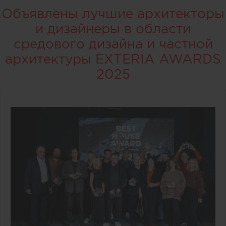
Объявлены лучшие архитекторы
и дизайнеры в области
средового дизайна и частной
архитектуры EXTERIA AWARDS
2025