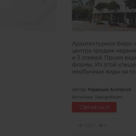
Архитектурное бюро и
центра продаж недвиж
и 3 этажей. Проем ве
формы. Из этой «пеще
необычные виды на го
Автор:
Редакция Archiprofi
Источник:
Designboom
Связаться
4302
0