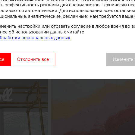
ть эффективность рекламы для специалистов. Технически н
комства.
авливаются автоматически. Для использования всех остальны
циональные, аналитические, рекламные) нам требуется ваше 
вой точки выделяется среди других объектов торгово
зменить настройки или отозвать согласие в любое время во
удалось сосредоточить внимание покупателей как на 
нее об использовании данных читайте
ом процессе, в основе которого перемешивание слоев 
бработки персональных данных.
добавок», рассказывают авторы этого небольшого про
се
Отклонить все
Изменить