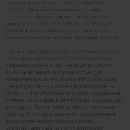
эксплуатироваться как персоналом Virgin
Galactic, так и космическими туристами.
Постройка «Врата в космос» возведена по
проекту бюро Foster + Partners в 2011 году и
является частью комплекса первого в мире
коммерческого космодрома Spaceport America.
Первый этаж здания получил название «Гея» в
честь древнегреческой богини Земли. Здесь
запроектированы диванные группы и лаунж-
зона, насыщенная растительностью. Для
оформления нижнего уровня авторы выбрали
«земляную» гамму с яркими ржаво-красными
пятнами. «Мы старались выбирать натуральные
оттенки, характерные для пустыни, окружающей
космодром. Также использовали «пустынные»
формы. К примеру, шезлонги, установленные
вдоль остекленного фронта, своими
скругленными очертаниями напоминают