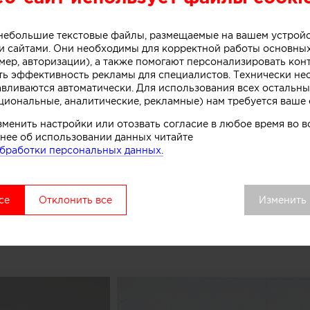
небольшого магазина мороженого, расположенного в 
рна (Австралия).
о небольшие текстовые файлы, размещаемые на вашем устрой
 сайтами. Они необходимы для корректной работы основны
мер, авторизации), а также помогают персонализировать кон
ть эффективность рекламы для специалистов. Технически н
ивной стойки лежит образ емкости с несколькими сл
авливаются автоматически. Для использования всех остальны
. Технически замысел был реализован при помощи те
циональные, аналитические, рекламные) нам требуется ваше 
нированного бетона. Логотип магазина мороженого б
зменить настройки или отозвать согласие в любое время во
к, символизирующих систему охлаждения в автоматах
нее об использовании данных читайте
комства.
бработки персональных данных.
вой точки выделяется среди других объектов торгово
удалось сосредоточить внимание покупателей как на 
се
Отклонить все
Изменить
ом процессе, в основе которого перемешивание слоев 
добавок», рассказывают авторы этого небольшого про