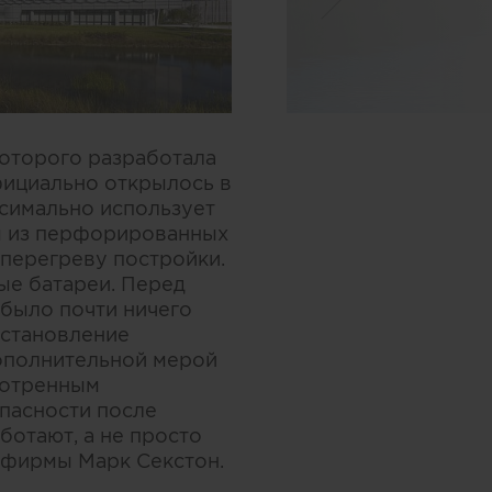
оторого разработала
официально открылось в
ксимально использует
ы из перфорированных
 перегреву постройки.
ые батареи. Перед
 было почти ничего
сстановление
дополнительной мерой
мотренным
пасности после
ботают, а не просто
 фирмы Марк Секстон.