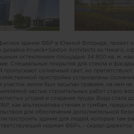
фисное здание ФБР в Южной Флориде, проект к
 дизайна Krueck+Sexton Architects из Чикаго, 
лошным остеклением площадью 34 800 кв. м. ма
ие. Специальные покрытия для стекла и фасад
й пропускают солнечный свет, но препятствуют
озяйственной пристройки установлены солнечн
 участок земли был засыпан гравием, на нем не
ъемлемой частью строительных работ стало во
отистых угодий и создание пруда. Вода стала 
ФБР, как альтернатива стенам и тумбам, предус
льством для обеспечения дополнительной безо
ели построить здание для людей, которые там ра
ответствующий нормам ФБР», - сказал директор