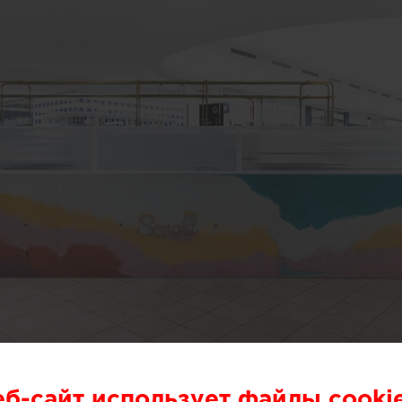
или специалисты бюро One Design Office и Studio T
еб-сайт использует файлы cooki