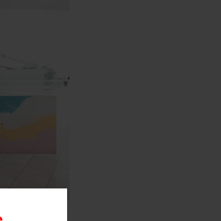
wocan,
e