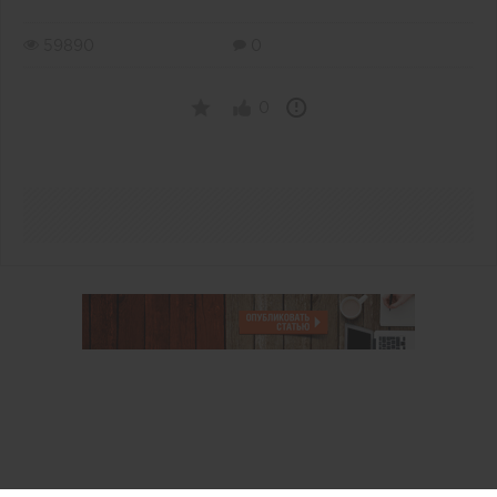
59890
0
0