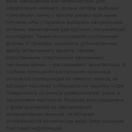
зона, насыщенная растительностью. Для
оформления нижнего уровня авторы выбрали
«земляную» гамму с яркими ржаво-красными
пятнами. «Мы старались выбирать натуральные
оттенки, характерные для пустыни, окружающей
космодром. Также использовали «пустынные»
формы. К примеру, шезлонги, установленные
вдоль остекленного фронта, своими
скругленными очертаниями напоминают
песчаные дюны», – рассказывают архитекторы. В
глубине помещения расположен кухонный
остров со столешницей из темного оникса, за
которым персонал собирается на чашечку кофе.
Поверхность из оникса символизирует оазис в
засушливой местности. Входная зона соединена
с фойе дорожкой из светодиодных
интерактивных экранов, на которых
отображаются космические виды либо полезная
текстовая информация.