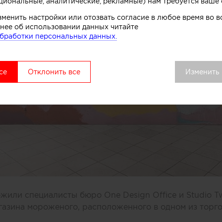
циональные, аналитические, рекламные) нам требуется ваше 
зменить настройки или отозвать согласие в любое время во
нее об использовании данных читайте
бработки персональных данных.
се
Отклонить все
Изменить
или специалисты бюро One Design Office и Studio T
газина мороженого, расположенного в одном из торг