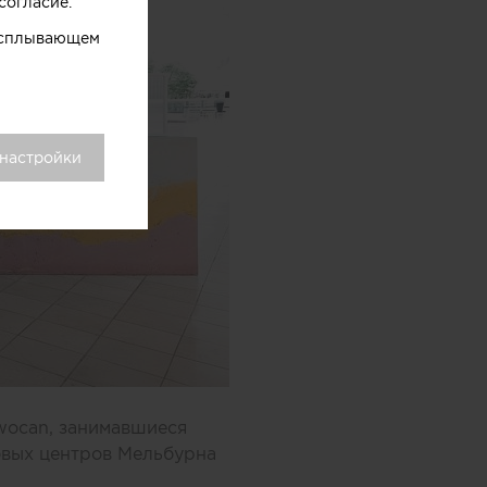
согласие.
 всплывающем
 настройки
wocan, занимавшиеся
овых центров Мельбурна