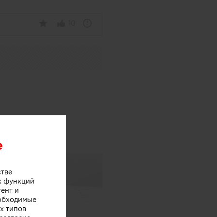
10
оженого
e
стве
х функций
тент и
еобходимые
х типов