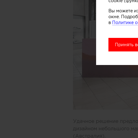
cookie (функ
Вы можете и
окне. Подроб
в
Политике о
Принять в
Удачное решение предлож
дизайном небольшого ма
(Австралия).