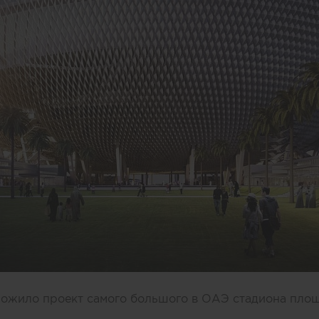
дложило проект самого большого в ОАЭ стадиона площа