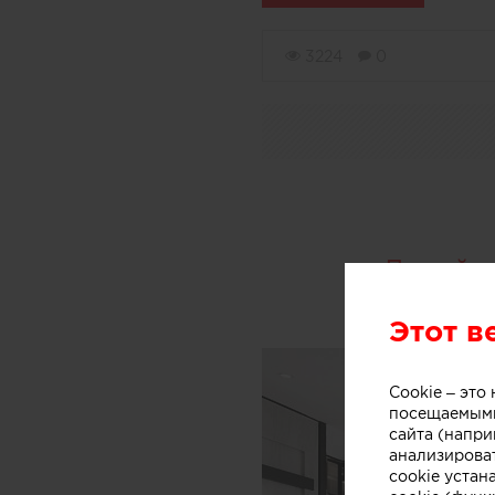
3224
0
Дизайн
Этот в
Cookie – эт
посещаемыми
сайта (напри
анализирова
cookie устан