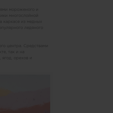
оями мороженого и
ники многослойной
а каркасе из медных
опулярного ледяного
ого центра. Средствами
те, так и на
 ягод, орехов и