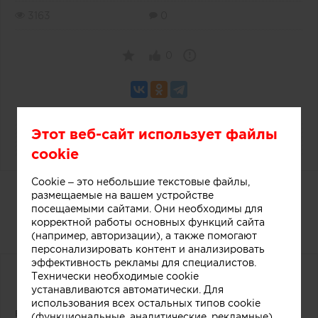
3163
0
0
Этот веб-сайт использует файлы
cookie
Cookie – это небольшие текстовые файлы,
Полная типология кухонь для
размещаемые на вашем устройстве
конкурса «Лучший дизайн
посещаемыми сайтами. Они необходимы для
корректной работы основных функций сайта
кухни»
(например, авторизации), а также помогают
персонализировать контент и анализировать
эффективность рекламы для специалистов.
Технически необходимые cookie
устанавливаются автоматически. Для
использования всех остальных типов cookie
в рамках Премии «
ЗВЕЗДА ДИЗАЙНА
»
(функциональные, аналитические, рекламные)