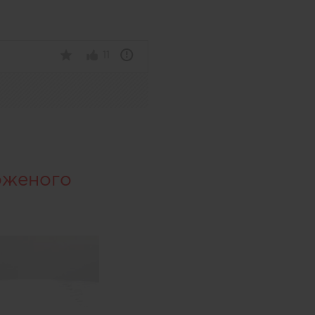
11
оженого