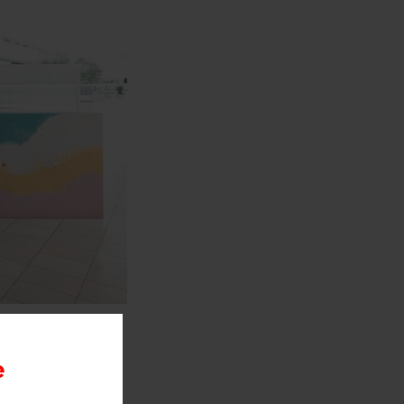
wocan,
одном из
e