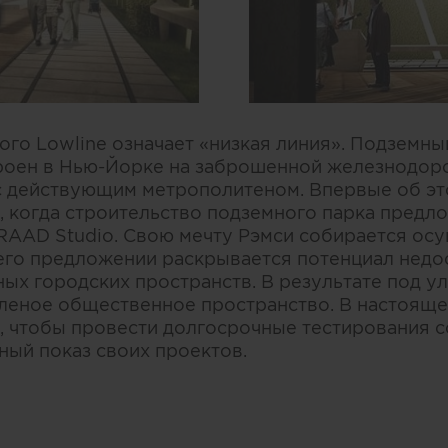
ого Lowline означает «низкая линия». Подземны
роен в Нью-Йорке на заброшенной железнодор
 с действующим метрополитеном. Впервые об э
у, когда строительство подземного парка пред
AAD Studio. Свою мечту Рэмси собирается ос
 его предложении раскрывается потенциал недо
ых городских пространств. В результате под 
леное общественное пространство. В настояще
 чтобы провести долгосрочные тестирования 
ный показ своих проектов.