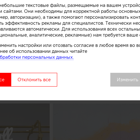
о небольшие текстовые файлы, размещаемые на вашем устрой
 сайтами. Они необходимы для корректной работы основны
ивной стойки лежит образ емкости с несколькими сл
мер, авторизации), а также помогают персонализировать кон
. Технически замысел был реализован при помощи те
ть эффективность рекламы для специалистов. Технически н
нированного бетона. Логотип магазина мороженого б
авливаются автоматически. Для использования всех остальны
циональные, аналитические, рекламные) нам требуется ваше 
к, символизирующих систему охлаждения в автоматах
комства.
зменить настройки или отозвать согласие в любое время во
нее об использовании данных читайте
бработки персональных данных.
вой точки выделяется среди других объектов торгово
удалось сосредоточить внимание покупателей как на 
ом процессе, в основе которого перемешивание слоев 
се
Отклонить все
Изменить
добавок», рассказывают авторы этого небольшого про