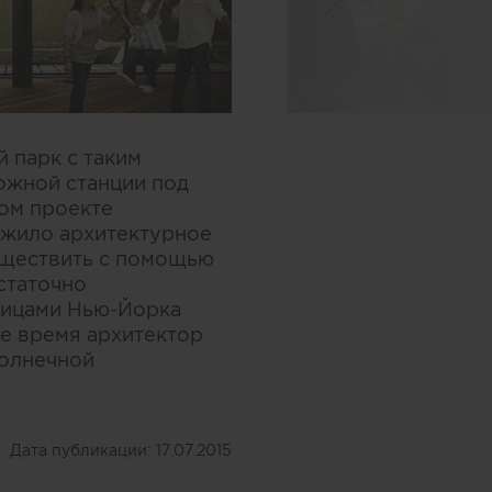
й парк с таким
ожной станции под
том проекте
ложило архитектурное
уществить с помощью
статочно
улицами Нью-Йорка
е время архитектор
солнечной
Дата публикации:
17.07.2015