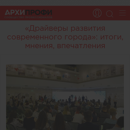
«Драйверы развития
современного города»: итоги,
мнения, впечатления