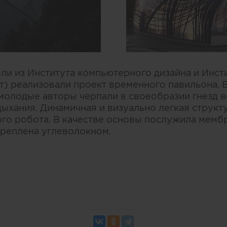
ли из Института компьютерного дизайна и Инст
т) реализовали проект временного павильона. 
молодые авторы черпали в своеобразии гнезд во
ыхания. Динамичная и визуально легкая структ
о робота. В качестве основы послужила мембр
креплена углеволокном.