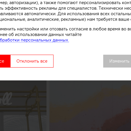
мер, авторизации), а также помогают персонализировать кон
к, символизирующих систему охлаждения в автоматах
ть эффективность рекламы для специалистов. Технически н
комства.
авливаются автоматически. Для использования всех остальны
циональные, аналитические, рекламные) нам требуется ваше 
вой точки выделяется среди других объектов торгово
зменить настройки или отозвать согласие в любое время во
нее об использовании данных читайте
удалось сосредоточить внимание покупателей как на 
бработки персональных данных.
ом процессе, в основе которого перемешивание слоев 
добавок», рассказывают авторы этого небольшого про
се
Отклонить все
Изменить