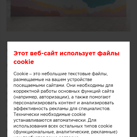
Удачное решение предложили специалисты
бюро One Design Office и Studio Twocan,
Этот веб-сайт использует файлы
занимавшиеся дизайном небольшого магазина
cookie
мороженого, расположенного в одном из
торговых центров Мельбурна (Австралия).
Cookie – это небольшие текстовые файлы,
размещаемые на вашем устройстве
посещаемыми сайтами. Они необходимы для
В основе концепции массивной стойки лежит
корректной работы основных функций сайта
образ емкости с несколькими слоями
(например, авторизации), а также помогают
мороженого и разнообразных добавок.
персонализировать контент и анализировать
Технически замысел был реализован при
эффективность рекламы для специалистов.
Технически необходимые cookie
помощи техники многослойной заливки
устанавливаются автоматически. Для
тонированного бетона. Логотип магазина
использования всех остальных типов cookie
мороженого был закреплен на каркасе из
(функциональные, аналитические, рекламные)
медных трубок, символизирующих систему