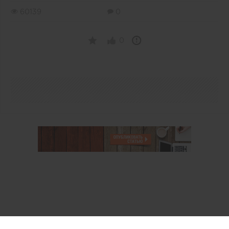
60139
0
0