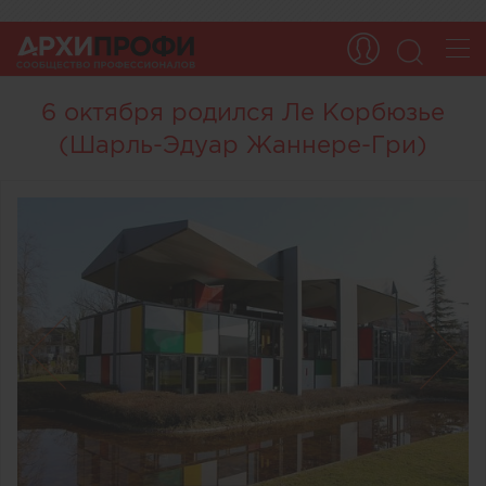
6 октября родился Ле Корбюзье
(Шарль-Эдуар Жаннере-Гри)