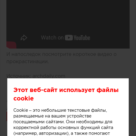
И напоследок посмотрите короткое видео о
прокрастинации.
Источник: archdaily.com
Этот веб-сайт использует файлы
cookie
Автор:
Редакция Archiprofi
Дата публикации:
26.05.2017
Cookie – это небольшие текстовые файлы,
Связаться
размещаемые на вашем устройстве
посещаемыми сайтами. Они необходимы для
корректной работы основных функций сайта
(например, авторизации), а также помогают
3523
0