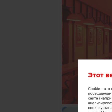
Этот в
Cookie – эт
посещаемыми
сайта (напри
анализирова
cookie устан