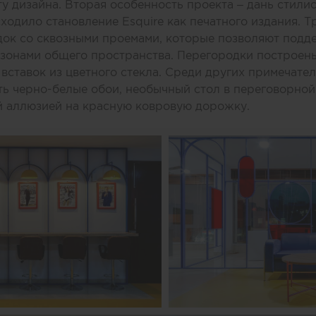
 дизайна. Вторая особенность проекта – дань стилис
ходило становление Esquire как печатного издания. Т
док со сквозными проемами, которые позволяют подд
 зонами общего пространства. Перегородки построен
 вставок из цветного стекла. Среди других примечате
ь черно-белые обои, необычный стол в переговорной
 аллюзией на красную ковровую дорожку.