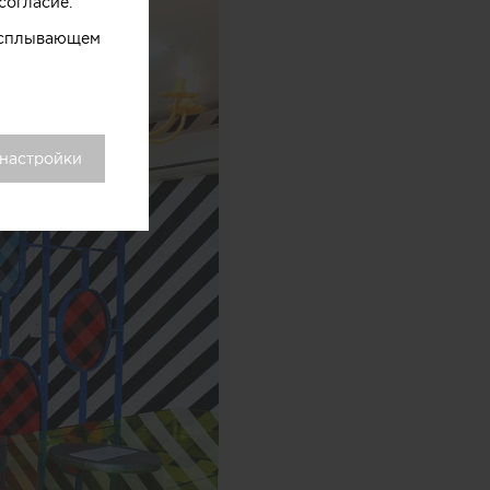
согласие.
 всплывающем
 настройки