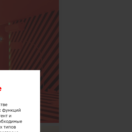
e
стве
х функций
тент и
еобходимые
х типов