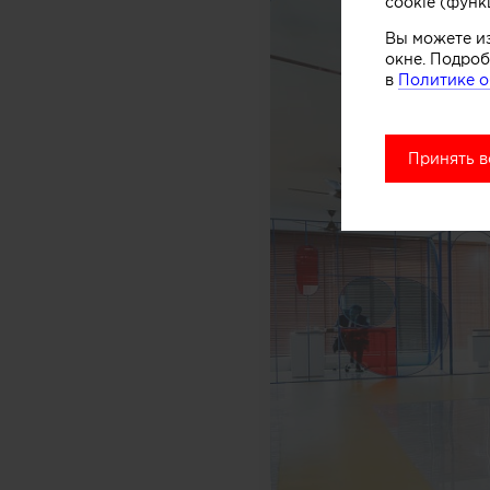
cookie (функ
Вы можете и
окне. Подроб
в
Политике о
Принять в