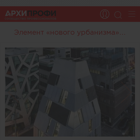
Элемент «нового урбанизма»…