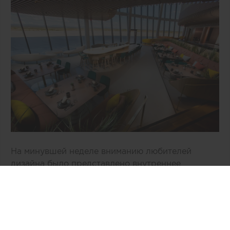
На минувшей неделе вниманию любителей
дизайна было представлено внутреннее
пространство двухэтажного здания «Врата в
космос» компании Virgin Galactic,
расположенное в Нью-Мехико (США). По
общему признанию, авторам концепции, бюро
Viewport Studio, удалось избежать