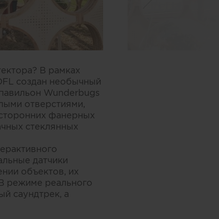
тектора? В рамках
 OFL создан необычный
 павильон Wunderbugs
лыми отверстиями,
ехсторонних фанерных
ачных стеклянных
терактивного
альные датчики
нии объектов, их
 В режиме реального
й саундтрек, а