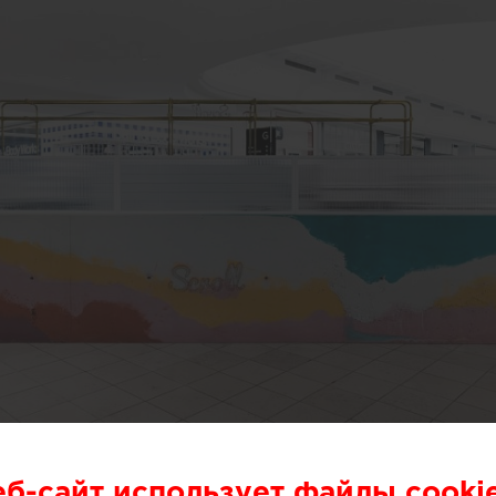
или специалисты бюро One Design Office и Studio T
еб-сайт использует файлы cooki