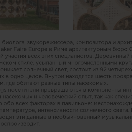
 биолога, звукорежиссера, композитора и архи
aker Faire Europe в Риме архитектурным бюро
й участия всех этих специалистов. Деревянный
мском стиле, усыпанный многочисленными круг
роникает солнечный свет, состоит из 92 четыр
х в одно целое. Внутри находятся шесть прозр
м, где обитают разные типы насекомых.
gs посетители превращаются в компоненты ин
 насекомых и человеческий опыт, так как специ
обо всех факторах в павильоне: местонахожде
 температуре, интенсивности солнечного света.
водят эти данные в необыкновенный музыкальны
воспроизводит.