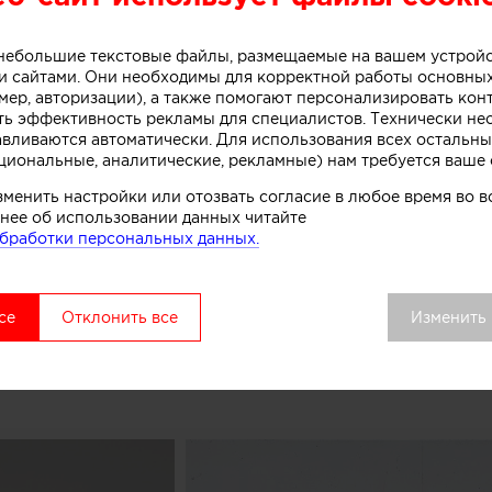
небольшого магазина мороженого, расположенного в 
рна (Австралия).
о небольшие текстовые файлы, размещаемые на вашем устрой
 сайтами. Они необходимы для корректной работы основны
мер, авторизации), а также помогают персонализировать кон
ть эффективность рекламы для специалистов. Технически н
ивной стойки лежит образ емкости с несколькими сл
авливаются автоматически. Для использования всех остальны
. Технически замысел был реализован при помощи те
циональные, аналитические, рекламные) нам требуется ваше 
нированного бетона. Логотип магазина мороженого б
зменить настройки или отозвать согласие в любое время во
к, символизирующих систему охлаждения в автоматах
нее об использовании данных читайте
комства.
бработки персональных данных.
вой точки выделяется среди других объектов торгово
удалось сосредоточить внимание покупателей как на 
се
Отклонить все
Изменить
ом процессе, в основе которого перемешивание слоев 
добавок», рассказывают авторы этого небольшого про