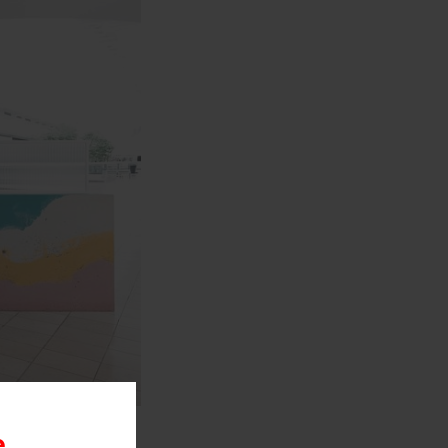
wocan,
e