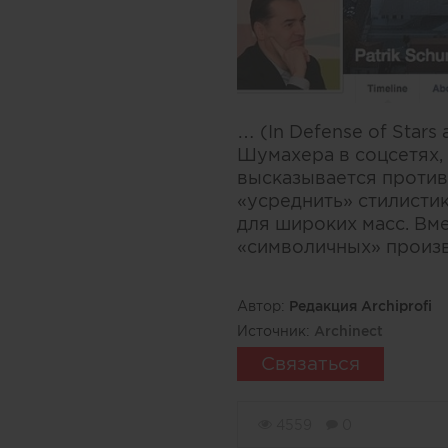
… (In Defense of Star
Шумахера в соцсетях,
высказывается против
«усреднить» стилисти
для широких масс. Вм
«символичных» произв
Автор:
Редакция Archiprofi
Источник:
Archinect
Связаться
4559
0