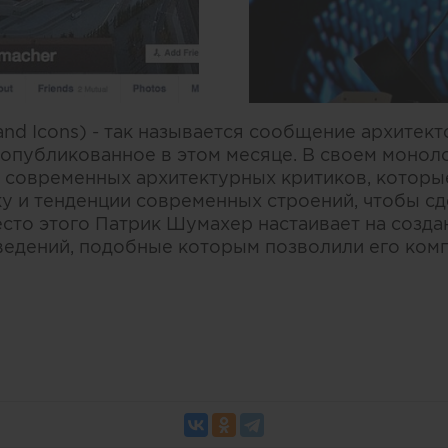
s and Icons) - так называется сообщение архитек
 опубликованное в этом месяце. В своем моно
 современных архитектурных критиков, которы
ку и тенденции современных строений, чтобы с
есто этого Патрик Шумахер настаивает на созда
едений, подобные которым позволили его комп