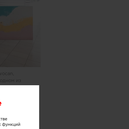
wocan,
одном из
e
оями мороженого
хники
стве
х функций
ыл закреплен на