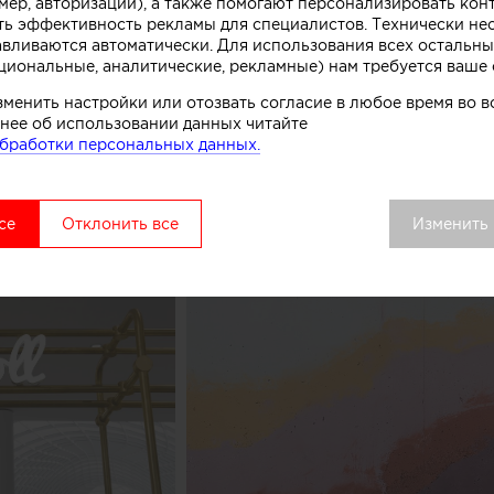
мер, авторизации), а также помогают персонализировать кон
к, символизирующих систему охлаждения в автоматах
ть эффективность рекламы для специалистов. Технически н
комства.
авливаются автоматически. Для использования всех остальны
циональные, аналитические, рекламные) нам требуется ваше 
вой точки выделяется среди других объектов торгово
зменить настройки или отозвать согласие в любое время во
удалось сосредоточить внимание покупателей как на 
нее об использовании данных читайте
ом процессе, в основе которого перемешивание слоев 
бработки персональных данных.
добавок», рассказывают авторы этого небольшого про
се
Отклонить все
Изменить