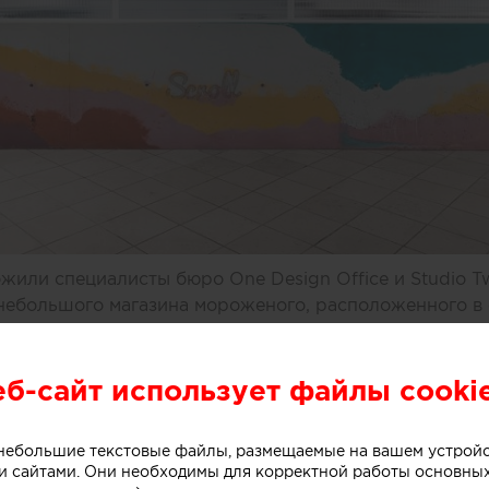
или специалисты бюро One Design Office и Studio T
небольшого магазина мороженого, расположенного в 
рна (Австралия).
еб-сайт использует файлы cooki
ивной стойки лежит образ емкости с несколькими сл
. Технически замысел был реализован при помощи те
о небольшие текстовые файлы, размещаемые на вашем устрой
 сайтами. Они необходимы для корректной работы основны
нированного бетона. Логотип магазина мороженого б