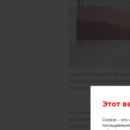
Удачное решение предлож
занимавшиеся дизайном 
торговых центров Мельбу
Этот в
В основе концепции масс
и разнообразных добавок
Cookie – эт
посещаемыми
многослойной заливки то