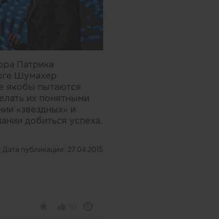
тора Патрика
логе Шумахер
е якобы пытаются
делать их понятными
нии «звездных» и
ании добиться успеха.
Дата публикации:
27.04.2015
10