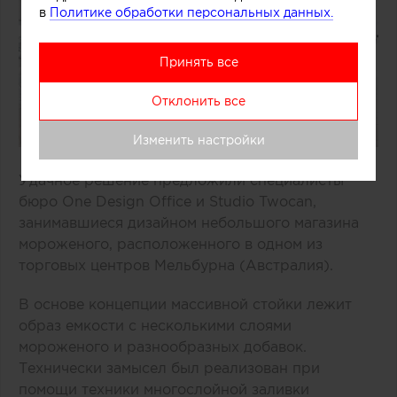
в
Политике обработки персональных данных.
Принять все
Отклонить все
Изменить настройки
Удачное решение предложили специалисты
бюро One Design Office и Studio Twocan,
занимавшиеся дизайном небольшого магазина
мороженого, расположенного в одном из
торговых центров Мельбурна (Австралия).
В основе концепции массивной стойки лежит
образ емкости с несколькими слоями
мороженого и разнообразных добавок.
Технически замысел был реализован при
помощи техники многослойной заливки