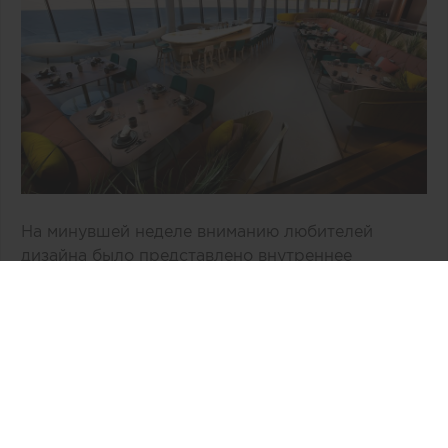
На минувшей неделе вниманию любителей
дизайна было представлено внутреннее
пространство двухэтажного здания «Врата в
космос» компании Virgin Galactic,
расположенное в Нью-Мехико (США). По
общему признанию, авторам концепции, бюро
Viewport Studio, удалось избежать
распространенных дизайнерских клише,
связанных с интерьером космической эпохи.
Интересная информация: специалисты бюро