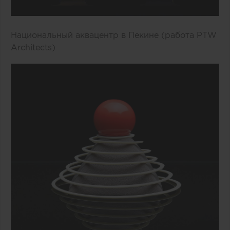
Национальный аквацентр в Пекине (работа PTW
Architects)