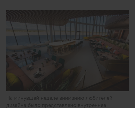
На минувшей неделе вниманию любителей
дизайна было представлено внутреннее
пространство двухэтажного здания «Врата в
космос» компании Virgin Galactic,
расположенное в Нью-Мехико (США). По
общему признанию, авторам концепции, бюро