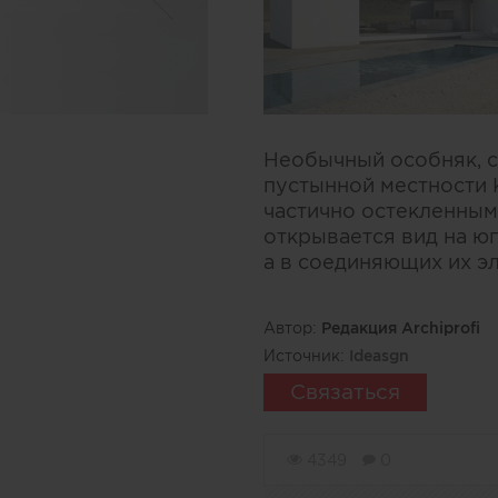
Необычный особняк, с
пустынной местности 
частично остекленным
открывается вид на юг
а в соединяющих их э
Автор:
Редакция Archiprofi
Источник:
Ideasgn
Связаться
4349
0