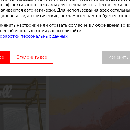
ть эффективность рекламы для специалистов. Технически н
комства.
авливаются автоматически. Для использования всех остальны
циональные, аналитические, рекламные) нам требуется ваше 
вой точки выделяется среди других объектов торгово
зменить настройки или отозвать согласие в любое время во
удалось сосредоточить внимание покупателей как на 
нее об использовании данных читайте
ом процессе, в основе которого перемешивание слоев 
бработки персональных данных.
добавок», рассказывают авторы этого небольшого про
се
Отклонить все
Изменить