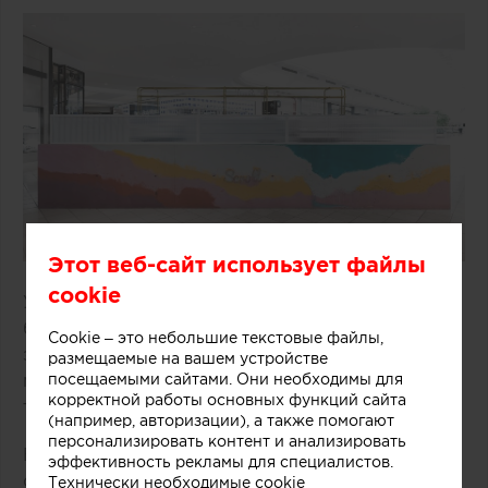
Этот веб-сайт использует файлы
cookie
Удачное решение предложили специалисты
бюро One Design Office и Studio Twocan,
Cookie – это небольшие текстовые файлы,
занимавшиеся дизайном небольшого магазина
размещаемые на вашем устройстве
посещаемыми сайтами. Они необходимы для
мороженого, расположенного в одном из
корректной работы основных функций сайта
торговых центров Мельбурна (Австралия).
(например, авторизации), а также помогают
персонализировать контент и анализировать
В основе концепции массивной стойки лежит
эффективность рекламы для специалистов.
образ емкости с несколькими слоями
Технически необходимые cookie