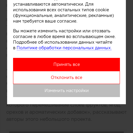
устанавливаются автоматически. Для
мороженого и разнообразных добавок.
использования всех остальных типов cookie
Технически замысел был реализован при
(функциональные, аналитические, рекламные)
помощи техники многослойной заливки
нам требуется ваше согласие.
тонированного бетона. Логотип магазина
Вы можете изменить настройки или отозвать
мороженого был закреплен на каркасе из
согласие в любое время во всплывающем окне.
медных трубок, символизирующих систему
Подробнее об использовании данных читайте
охлаждения в автоматах по производству
в
Политике обработки персональных данных.
популярного ледяного лакомства.
Принять все
«Монолитный фасад торговой точки выделяется
среди других объектов торгового центра.
Отклонить все
Средствами дизайна нам удалось сосредоточить
внимание покупателей как на самом продукте,
Изменить настройки
так и на производственном процессе, в основе
которого перемешивание слоев фруктов, ягод,
орехов и ароматических добавок», рассказывают
авторы этого небольшого проекта.