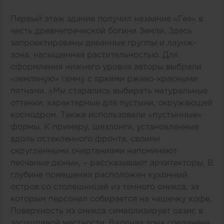
Первый этаж здания получил название «Гея» в
честь древнегреческой богини Земли. Здесь
запроектированы диванные группы и лаунж-
зона, насыщенная растительностью. Для
оформления нижнего уровня авторы выбрали
«земляную» гамму с яркими ржаво-красными
пятнами. «Мы старались выбирать натуральные
оттенки, характерные для пустыни, окружающей
космодром. Также использовали «пустынные»
формы. К примеру, шезлонги, установленные
вдоль остекленного фронта, своими
скругленными очертаниями напоминают
песчаные дюны», – рассказывают архитекторы. В
глубине помещения расположен кухонный
остров со столешницей из темного оникса, за
которым персонал собирается на чашечку кофе.
Поверхность из оникса символизирует оазис в
засушливой местности. Входная зона соединена