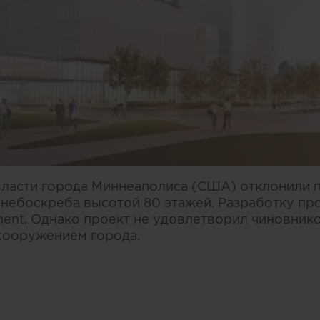
власти города Миннеаполиса (США) отклонили 
 небоскреба высотой 80 этажей. Разработку пр
ent. Однако проект не удовлетворил чиновнико
сооружением города.