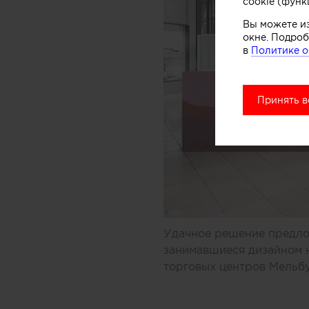
cookie (функ
Вы можете и
окне. Подроб
в
Политике о
Принять в
Удачное решение предлож
занимавшиеся дизайном 
торговых центров Мельбу