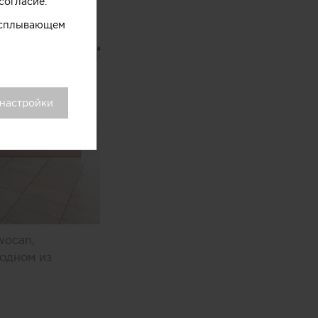
согласие.
 всплывающем
 настройки
wocan,
одном из