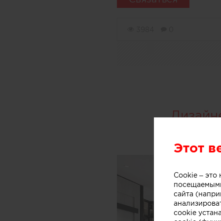
3984
0
Дизайн
Этот в
Cookie – эт
посещаемыми
сайта (напри
анализирова
cookie устан