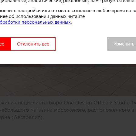
циональные, аналитические, рекламные) нам требуется ваше 
зменить настройки или отозвать согласие в любое время во
нее об использовании данных читайте
бработки персональных данных.
се
Отклонить все
Изменить
или специалисты бюро One Design Office и Studio T
небольшого магазина мороженого, расположенного в 
рна (Австралия).