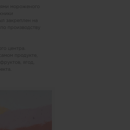
оями мороженого
хники
ыл закреплен на
 по производству
го центра.
самом продукте,
фруктов, ягод,
екта.