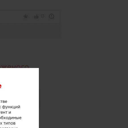
13
оженого
e
стве
х функций
тент и
еобходимые
х типов