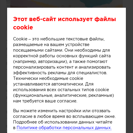
Этот веб-сайт использует файлы
cookie
Cookie – это небольшие текстовые файлы,
Удачное решение предложили специалисты
размещаемые на вашем устройстве
бюро One Design Office и Studio Twocan,
посещаемыми сайтами. Они необходимы для
занимавшиеся дизайном небольшого магазина
корректной работы основных функций сайта
(например, авторизации), а также помогают
мороженого, расположенного в одном из
персонализировать контент и анализировать
торговых центров Мельбурна (Австралия).
эффективность рекламы для специалистов.
Технически необходимые cookie
В основе концепции массивной стойки лежит
устанавливаются автоматически. Для
использования всех остальных типов cookie
образ емкости с несколькими слоями
(функциональные, аналитические, рекламные)
мороженого и разнообразных добавок.
нам требуется ваше согласие.
Технически замысел был реализован при
Вы можете изменить настройки или отозвать
помощи техники многослойной заливки
согласие в любое время во всплывающем окне.
тонированного бетона. Логотип магазина
Подробнее об использовании данных читайте
мороженого был закреплен на каркасе из
в
Политике обработки персональных данных.
медных трубок, символизирующих систему