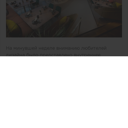
На минувшей неделе вниманию любителей
дизайна было представлено внутреннее
пространство двухэтажного здания «Врата в
космос» компании Virgin Galactic,
расположенное в Нью-Мехико (США). По
общему признанию, авторам концепции, бюро
Viewport Studio, удалось избежать
распространенных дизайнерских клише,
связанных с интерьером космической эпохи.
Интересная информация: специалисты бюро
Viewport уже сотрудничали с Virgin Galactic и
участвовали в создании самолетов Airbus A330