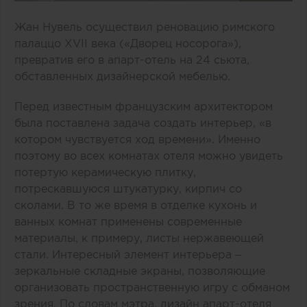
Жан Нувель осуществил реновацию римского
палаццо XVII века («Дворец носорога»),
превратив его в апарт-отель на 24 сьюта,
обставленных дизайнерской мебелью.
Перед известным французским архитектором
была поставлена задача создать интерьер, «в
котором чувствуется ход времени». Именно
поэтому во всех комнатах отеля можно увидеть
потертую керамическую плитку,
потрескавшуюся штукатурку, кирпич со
сколами. В то же время в отделке кухонь и
ванных комнат применены современные
материалы, к примеру, листы нержавеющей
стали. Интересный элемент интерьера –
зеркальные складные экраны, позволяющие
организовать пространственную игру с обманом
зрения. По словам мэтра, дизайн апарт-отеля