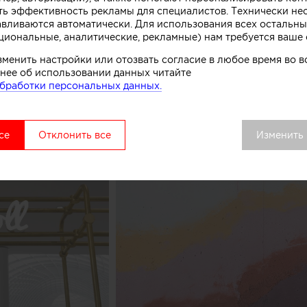
ть эффективность рекламы для специалистов. Технически н
комства.
авливаются автоматически. Для использования всех остальны
циональные, аналитические, рекламные) нам требуется ваше 
вой точки выделяется среди других объектов торгово
зменить настройки или отозвать согласие в любое время во
удалось сосредоточить внимание покупателей как на 
нее об использовании данных читайте
ом процессе, в основе которого перемешивание слоев 
бработки персональных данных.
добавок», рассказывают авторы этого небольшого про
се
Отклонить все
Изменить