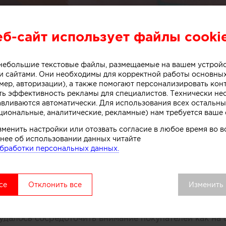
еб-сайт использует файлы cooki
о небольшие текстовые файлы, размещаемые на вашем устрой
или специалисты бюро One Design Office и Studio T
 сайтами. Они необходимы для корректной работы основны
небольшого магазина мороженого, расположенного в 
мер, авторизации), а также помогают персонализировать кон
рна (Австралия).
ть эффективность рекламы для специалистов. Технически н
авливаются автоматически. Для использования всех остальны
циональные, аналитические, рекламные) нам требуется ваше 
зменить настройки или отозвать согласие в любое время во
ивной стойки лежит образ емкости с несколькими сл
нее об использовании данных читайте
. Технически замысел был реализован при помощи те
бработки персональных данных.
нированного бетона. Логотип магазина мороженого б
к, символизирующих систему охлаждения в автоматах
комства.
се
Отклонить все
Изменить
вой точки выделяется среди других объектов торгово
удалось сосредоточить внимание покупателей как на 