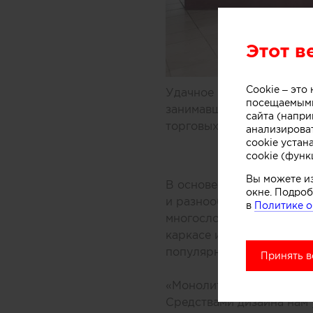
Этот в
Cookie – эт
Удачное решение предлож
посещаемыми
занимавшиеся дизайном 
сайта (напри
торговых центров Мельбу
анализирова
cookie устан
cookie (функ
Вы можете и
В основе концепции масс
окне. Подроб
и разнообразных добавок
в
Политике о
многослойной заливки то
каркасе из медных трубо
популярного ледяного ла
Принять в
«Монолитный фасад торго
Средствами дизайна нам 