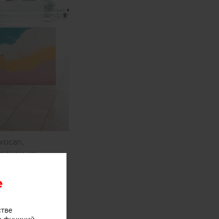
wocan,
одном из
e
оями мороженого
стве
хники