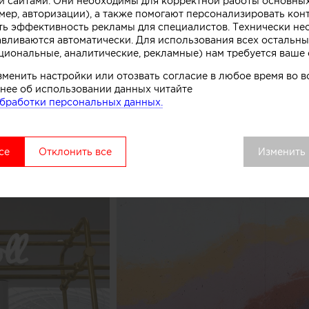
 сайтами. Они необходимы для корректной работы основны
мер, авторизации), а также помогают персонализировать кон
нированного бетона. Логотип магазина мороженого б
ть эффективность рекламы для специалистов. Технически н
к, символизирующих систему охлаждения в автоматах
авливаются автоматически. Для использования всех остальны
комства.
циональные, аналитические, рекламные) нам требуется ваше 
зменить настройки или отозвать согласие в любое время во
вой точки выделяется среди других объектов торгово
нее об использовании данных читайте
удалось сосредоточить внимание покупателей как на 
бработки персональных данных.
ом процессе, в основе которого перемешивание слоев 
добавок», рассказывают авторы этого небольшого про
се
Отклонить все
Изменить