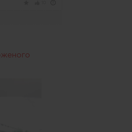
10
оженого