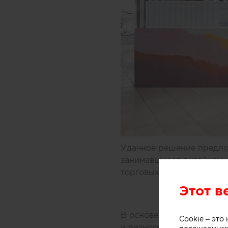
Удачное решение предлож
занимавшиеся дизайном 
торговых центров Мельбу
Этот в
В основе концепции масс
Cookie – эт
и разнообразных добавок