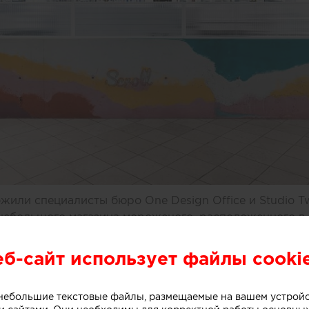
или специалисты бюро One Design Office и Studio T
небольшого магазина мороженого, расположенного в 
рна (Австралия).
еб-сайт использует файлы cooki
ивной стойки лежит образ емкости с несколькими сл
о небольшие текстовые файлы, размещаемые на вашем устрой
. Технически замысел был реализован при помощи те