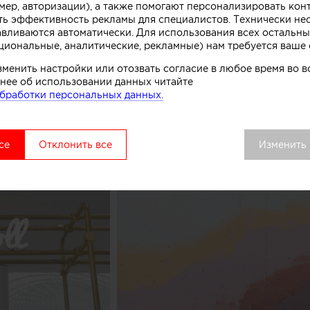
мер, авторизации), а также помогают персонализировать кон
к, символизирующих систему охлаждения в автоматах
ть эффективность рекламы для специалистов. Технически н
комства.
авливаются автоматически. Для использования всех остальны
циональные, аналитические, рекламные) нам требуется ваше 
вой точки выделяется среди других объектов торгово
зменить настройки или отозвать согласие в любое время во
нее об использовании данных читайте
удалось сосредоточить внимание покупателей как на 
бработки персональных данных.
ом процессе, в основе которого перемешивание слоев 
добавок», рассказывают авторы этого небольшого про
се
Отклонить все
Изменить