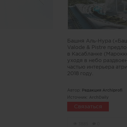
Башня Аль-Нура («Ба
Valode & Pistre предл
в Касабланке (Марокк
уходя в небо раздвое
частью интерьера атр
2018 году.
Автор:
Редакция Archiprofi
Источник:
ArchDaily
Связаться
3885
0