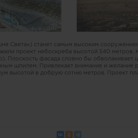
шня Света») станет самым высоким сооружение
ожили проект небоскреба высотой 540 метров. 
о). Плоскость фасада словно бы обволакивает 
нным шпилем. Привлекает внимание и желание 
иум высотой в добрую сотню метров. Проект пл