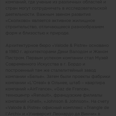
компаний, где ученые из различных областей и
стран могут сотрудничать в исследовательской
деятельности. Важным звеном развития
«Сколково» является активное жилищное
строительство, отличающееся разнообразием
форм и близостью к природе.
Архитектурное бюро «Valode & Pistre» основано
в 1980 г. архитекторами Дени Валодом и Жаном
Пистром. Первым успехом компании стал Музей
Современного Искусства в г. Бордо и
построенный там же сталелитейный завод
компании «Белье». Затем были проекты фабрики
компании «L’Oreal» в Ольнее, штаб – квартира
компаний «AirFrance», «Gaz de France»,
техноцентр «Renault», французские филиалы
компаний «Shell», «Johnson & Johnson». На счету
«Valode & Pistre» офисный комплекс «Triangle de
I’Archi» и «Университ Леонардо да Винчи» в