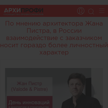
По мнению архитектора Жана
Пистра, в России
взаимодействие с заказчиком
носит гораздо более личностный
характер