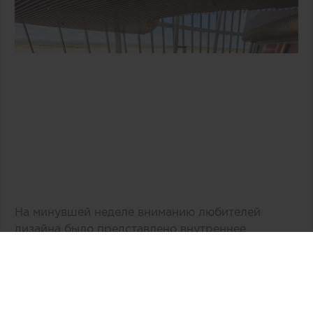
На минувшей неделе вниманию любителей
дизайна было представлено внутреннее
пространство двухэтажного здания «Врата в
космос» компании Virgin Galactic,
расположенное в Нью-Мехико (США). По
общему признанию, авторам концепции, бюро
Viewport Studio, удалось избежать