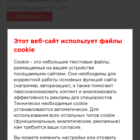
Автор:
Редакция Archiprofi
Дата публикации:
13.11.2015
Связаться
2950
0
Этот веб-сайт использует файлы
cookie
10
Cookie – это небольшие текстовые файлы,
размещаемые на вашем устройстве
посещаемыми сайтами. Они необходимы для
корректной работы основных функций сайта
(например, авторизации), а также помогают
персонализировать контент и анализировать
эффективность рекламы для специалистов.
Технически необходимые cookie
устанавливаются автоматически. Для
Дизайнерский прилавок в
использования всех остальных типов cookie
магазине мороженого
(функциональные, аналитические, рекламные)
нам требуется ваше согласие.
Вы можете изменить настройки или отозвать