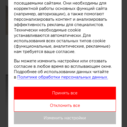
посещаемыми сайтами. Они необходимы для
корректной работы основных функций сайта
(например, авторизации), а также помогают
персонализировать контент и анализировать
эффективность рекламы для специалистов.
1
Технически необходимые cookie
устанавливаются автоматически. Для
использования всех остальных типов cookie
KO DESIGN
(функциональные, аналитические, рекламные)
Оригинальная немецкая мойка BLANCO SUBLINE
нам требуется ваше согласие.
700-U в белом цвете
55 000 ₽
Вы можете изменить настройки или отозвать
79 489 ₽
согласие в любое время во всплывающем окне.
Подробнее об использовании данных читайте
в
Политике обработки персональных данных.
В наличии
561
Принять все
Отклонить все
Изменить настройки