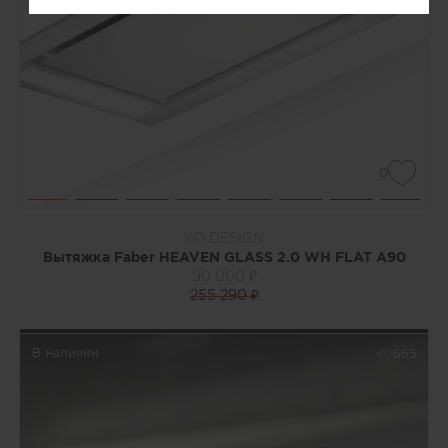
0
KO DESIGN
Вытяжка Faber HEAVEN GLASS 2.0 WH FLAT A90
90 000 ₽
255 290 ₽
В наличии
665