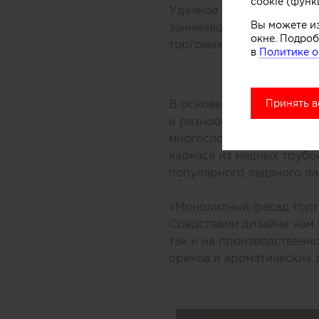
cookie (функ
Удачное решение предлож
Вы можете и
занимавшиеся дизайном 
окне. Подроб
торговых центров Мельбу
в
Политике о
Принять в
В основе концепции масс
и разнообразных добавок
многослойной заливки то
каркасе из медных трубо
популярного ледяного ла
«Монолитный фасад торго
Средствами дизайна нам 
так и на производственн
орехов и ароматических 