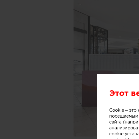
Этот в
Cookie – эт
посещаемыми
сайта (напри
анализирова
cookie устан