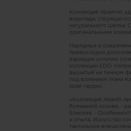
Коллекция приятно уд
водопада, струящегося
натурального шёлка. 
оригинальными эскиза
Нарядные и современ
превосходно дополняю
вариации отлично соч
коллекции EDO. Напри
вышитый на темном фо
под влиянием ткани K
края гардин.
«Коллекция Akaishi п
бумажной основе, - р
Елисеев. - Особеннос
и опыта. Искусство со
тактильное впечатлен