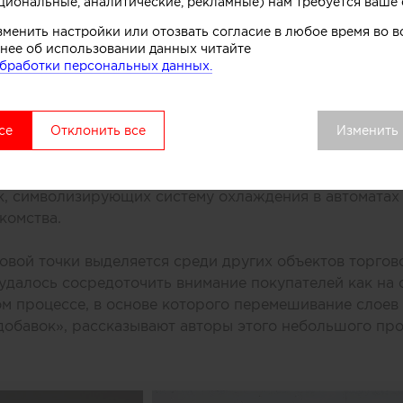
циональные, аналитические, рекламные) нам требуется ваше 
или специалисты бюро One Design Office и Studio T
зменить настройки или отозвать согласие в любое время во
небольшого магазина мороженого, расположенного в 
нее об использовании данных читайте
рна (Австралия).
бработки персональных данных.
се
Отклонить все
Изменить
ивной стойки лежит образ емкости с несколькими сл
. Технически замысел был реализован при помощи те
нированного бетона. Логотип магазина мороженого б
к, символизирующих систему охлаждения в автоматах
комства.
вой точки выделяется среди других объектов торгово
удалось сосредоточить внимание покупателей как на 
ом процессе, в основе которого перемешивание слоев 
добавок», рассказывают авторы этого небольшого про