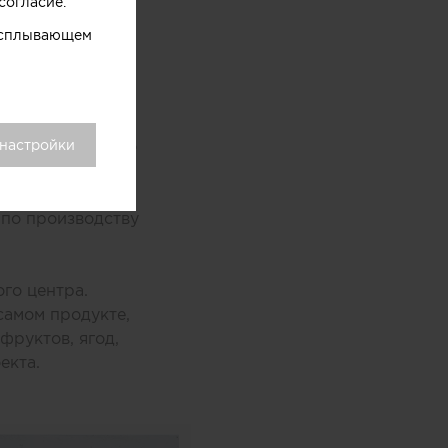
согласие.
wocan,
 всплывающем
одном из
 настройки
оями мороженого
хники
ыл закреплен на
 по производству
го центра.
самом продукте,
фруктов, ягод,
екта.