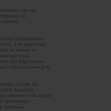
поминает каскад
апировку из
л навеян
нтным украшением,
nens, а их цветовые
ой на тканях из
рактный узор,
ент Zig Zag создан
дным обрамлением для
аневых обоев на
anders Алексей
ожественного наследия
ях производит
 техники».