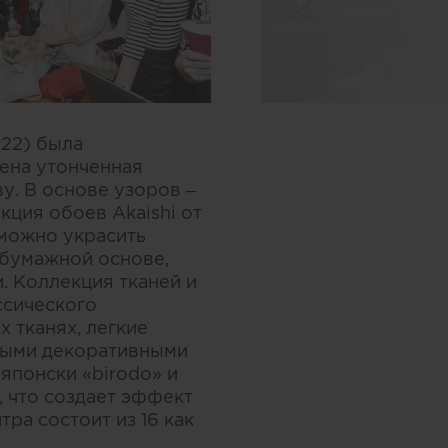
 22) была
ена утонченная
у. В основе узоров –
ция обоев Akaishi от
 можно украсить
 бумажной основе,
. Коллекция тканей и
ссического
 тканях, легкие
ными декоративными
японски «birodo» и
, что создает эффект
ра состоит из 16 как