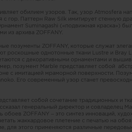
ивляет обилием узоров. Так, узор Atmosfera на
 с гор. Паттерн Raw Silk имитирует стенную др
Орнамент Suminagashi («подвижная краска») бы
ми из архива ZOFFANY.
ные позументы ZOFFANY, которые служат элега
т роскошные однотонные ткани Lustre и Bray Li
етаются с декоративными орнаментами и вышивк
мер, позумент Marble представляет собой абст
не с имитацией мраморной поверхности. Позум
anoko. Его современный узор станет превосхо
редставляет собой сочетание традиционных и тк
ассказал генеральный директор и совладелец M
ть обоев ZOFFANY – это синтез инноваций, худ
четать жаккардовое плетение с печатью на обо
ие, для этого применяются различные передовые