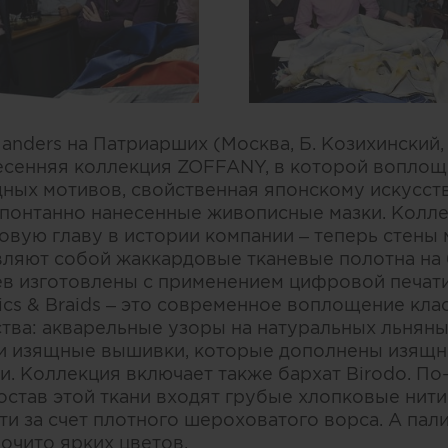
Manders на Патриарших (Москва, Б. Козихинский,
есенняя коллекция ZOFFANY, в которой воплощ
ных мотивов, свойственная японскому искусств
спонтанно нанесенные живописные мазки. Коллек
вую главу в истории компании – теперь стены
вляют собой жаккардовые тканевые полотна на
ев изготовлены с применением цифровой печати
ics & Braids – это современное воплощение кла
тва: акварельные узоры на натуральных льняных
и изящные вышивки, которые дополнены изящ
. Коллекция включает также бархат Birodo. По-
состав этой ткани входят грубые хлопковые нити
 за счет плотного шероховатого ворса. А палит
рочито ярких цветов.