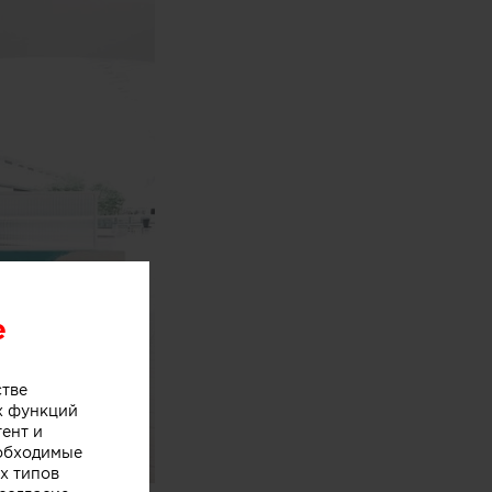
e
стве
х функций
тент и
еобходимые
х типов