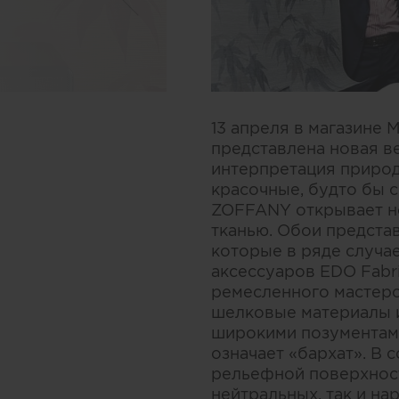
13 апреля в магазине 
представлена новая в
интерпретация природ
красочные, будто бы 
ZOFFANY открывает но
тканью. Обои предста
которые в ряде случа
аксессуаров EDO Fabr
ремесленного мастерс
шелковые материалы 
широкими позументами
означает «бархат». В 
рельефной поверхности
нейтральных, так и на