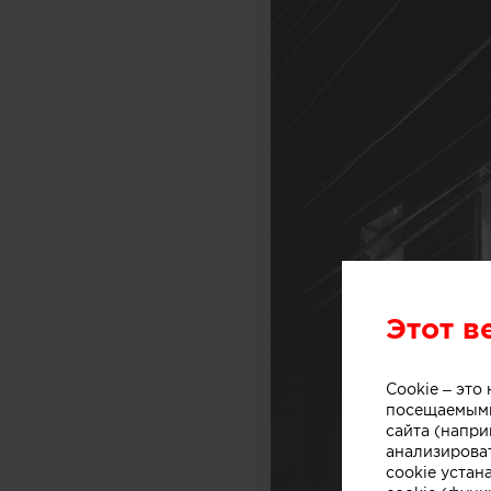
Этот в
Cookie – эт
посещаемыми
сайта (напри
анализирова
cookie устан