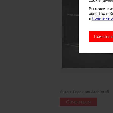
cookie (функ
Вы можете и
окне. Подроб
в
Политике о
Принять в
Автор:
Редакция Archiprofi
Связаться