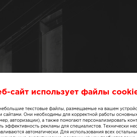
еб-сайт использует файлы cooki
о небольшие текстовые файлы, размещаемые на вашем устрой
 сайтами. Они необходимы для корректной работы основны
мер, авторизации), а также помогают персонализировать кон
ть эффективность рекламы для специалистов. Технически н
авливаются автоматически. Для использования всех остальны