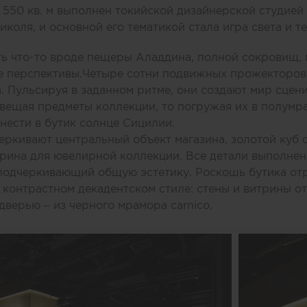
550 кв. м выполнен токийской дизайнерской студией С
коля, и основной его тематикой стала игра света и т
ь что-то вроде пещеры Аладдина, полной сокровищ, г
ые перспективы.Четыре сотни подвижных прожекторов
. Пульсируя в заданном ритме, они создают мир сцени
свещая предметы коллекции, то погружая их в полумра
ести в бутик солнце Сицилии.
еркивают центральный объект магазина, золотой куб 
трина для ювелирной коллекции. Все детали выполнены
 подчеркивающий общую эстетику. Роскошь бутика отр
 контрастном декадентском стиле: стены и витрины 
 дверью – из черного мрамора carnico.