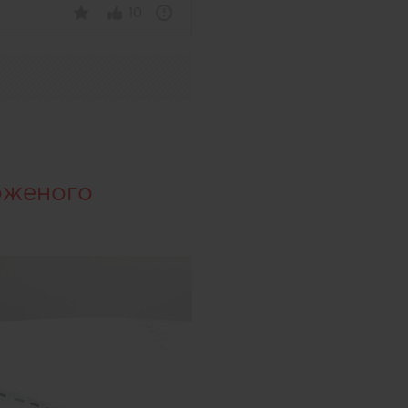
10
оженого