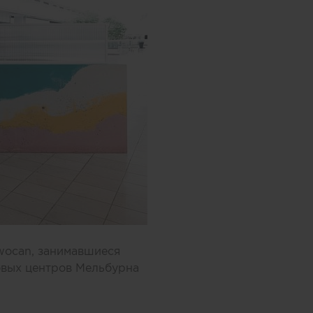
wocan, занимавшиеся
овых центров Мельбурна