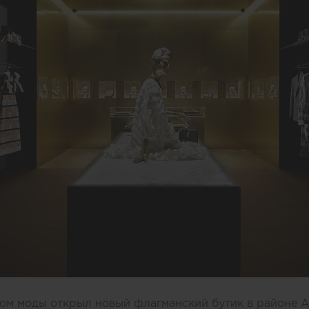
ом моды открыл новый флагманский бутик в районе А