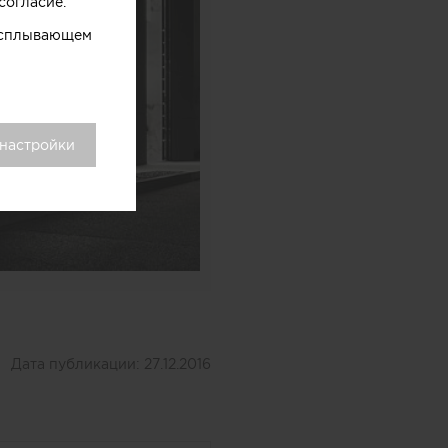
согласие.
 всплывающем
 настройки
Дата публикации:
27.12.2016