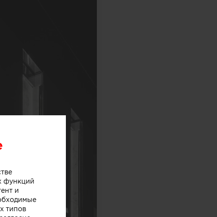
e
стве
х функций
тент и
еобходимые
х типов