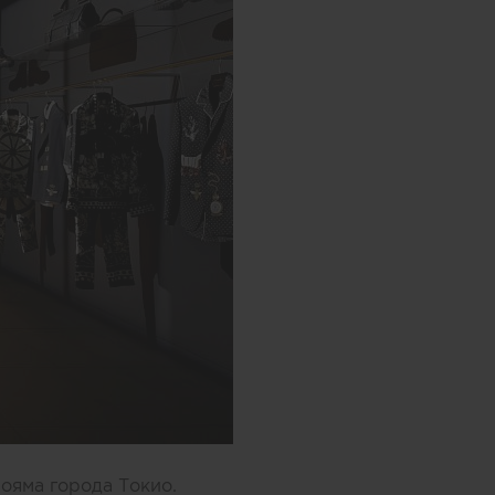
ояма города Токио.