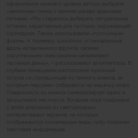
оформления нижнего уровня авторы выбрали
«земляную» гамму с яркими ржаво-красными
пятнами. «Мы старались выбирать натуральные
оттенки, характерные для пустыни, окружающей
космодром. Также использовали «пустынные»
формы. К примеру, шезлонги, установленные
вдоль остекленного фронта, своими
скругленными очертаниями напоминают
песчаные дюны», – рассказывают архитекторы. В
глубине помещения расположен кухонный
остров со столешницей из темного оникса, за
которым персонал собирается на чашечку кофе.
Поверхность из оникса символизирует оазис в
засушливой местности. Входная зона соединена
с фойе дорожкой из светодиодных
интерактивных экранов, на которых
отображаются космические виды либо полезная
текстовая информация.