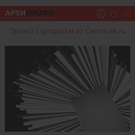
Проект Lightportal от Centrsvet.ru