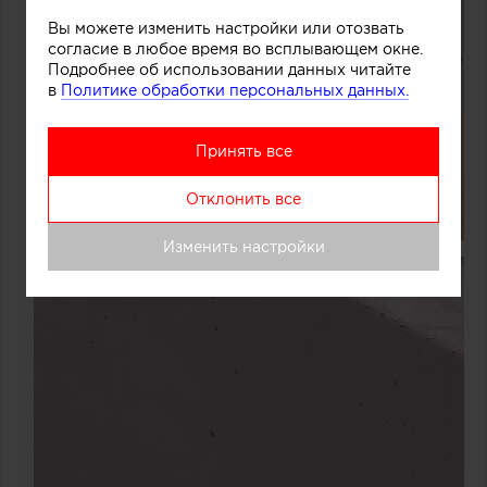
Вы можете изменить настройки или отозвать
согласие в любое время во всплывающем окне.
Подробнее об использовании данных читайте
в
Политике обработки персональных данных.
Принять все
Отклонить все
Изменить настройки