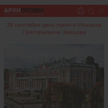
28 сентября день памяти Михаила
Григорьевича Земцова