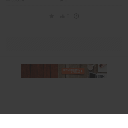
59894
0
0