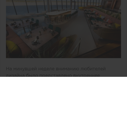
На минувшей неделе вниманию любителей
дизайна было представлено внутреннее
пространство двухэтажного здания «Врата в
космос» компании Virgin Galactic,
расположенное в Нью-Мехико (США). По
общему признанию, авторам концепции, бюро
Viewport Studio, удалось избежать
распространенных дизайнерских клише,
связанных с интерьером космической эпохи.