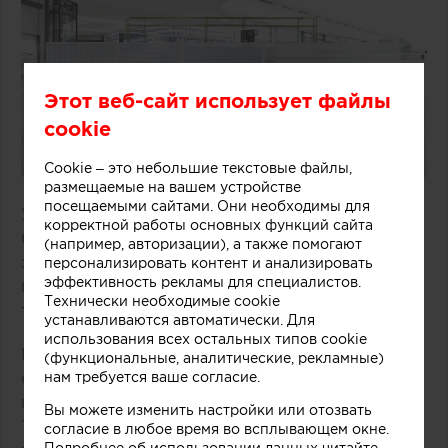
Этот веб-сайт использует файлы
cookie
Cookie – это небольшие текстовые файлы,
размещаемые на вашем устройстве
посещаемыми сайтами. Они необходимы для
Удачное решение предложили специалисты
корректной работы основных функций сайта
бюро One Design Office и Studio Twocan,
(например, авторизации), а также помогают
занимавшиеся дизайном небольшого магазина
персонализировать контент и анализировать
эффективность рекламы для специалистов.
мороженого, расположенного в одном из
Технически необходимые cookie
торговых центров Мельбурна (Австралия).
устанавливаются автоматически. Для
использования всех остальных типов cookie
В основе концепции массивной стойки лежит
(функциональные, аналитические, рекламные)
нам требуется ваше согласие.
образ емкости с несколькими слоями
мороженого и разнообразных добавок.
Вы можете изменить настройки или отозвать
Технически замысел был реализован при
согласие в любое время во всплывающем окне.
Подробнее об использовании данных читайте