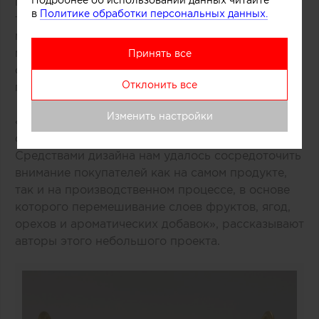
помощи техники многослойной заливки
в
Политике обработки персональных данных.
тонированного бетона. Логотип магазина
мороженого был закреплен на каркасе из
медных трубок, символизирующих систему
Принять все
охлаждения в автоматах по производству
Отклонить все
популярного ледяного лакомства.
Изменить настройки
«Монолитный фасад торговой точки выделяется
среди других объектов торгового центра.
Средствами дизайна нам удалось сосредоточить
внимание покупателей как на самом продукте,
так и на производственном процессе, в основе
которого перемешивание слоев фруктов, ягод,
орехов и ароматических добавок», рассказывают
авторы этого небольшого проекта.