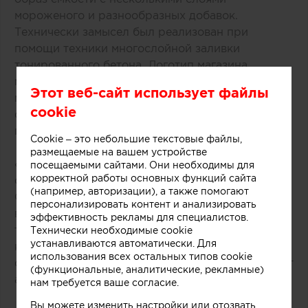
мороженого и разнообразных добавок.
Технически замысел был реализован при
помощи техники многослойной заливки
тонированного бетона. Логотип магазина
мороженого был закреплен на каркасе из
Этот веб-сайт использует файлы
медных трубок, символизирующих систему
cookie
охлаждения в автоматах по производству
популярного ледяного лакомства.
Cookie – это небольшие текстовые файлы,
размещаемые на вашем устройстве
«Монолитный фасад торговой точки выделяется
посещаемыми сайтами. Они необходимы для
корректной работы основных функций сайта
среди других объектов торгового центра.
(например, авторизации), а также помогают
Средствами дизайна нам удалось сосредоточить
персонализировать контент и анализировать
внимание покупателей как на самом продукте,
эффективность рекламы для специалистов.
так и на производственном процессе, в основе
Технически необходимые cookie
устанавливаются автоматически. Для
которого перемешивание слоев фруктов, ягод,
использования всех остальных типов cookie
орехов и ароматических добавок», рассказывают
(функциональные, аналитические, рекламные)
авторы этого небольшого проекта.
нам требуется ваше согласие.
Вы можете изменить настройки или отозвать