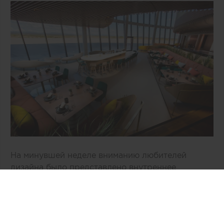
На минувшей неделе вниманию любителей
дизайна было представлено внутреннее
пространство двухэтажного здания «Врата в
космос» компании Virgin Galactic,
расположенное в Нью-Мехико (США). По
общему признанию, авторам концепции, бюро