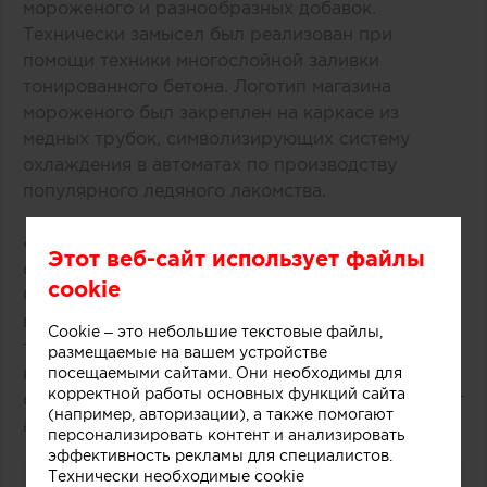
мороженого и разнообразных добавок.
Технически замысел был реализован при
помощи техники многослойной заливки
тонированного бетона. Логотип магазина
мороженого был закреплен на каркасе из
медных трубок, символизирующих систему
охлаждения в автоматах по производству
популярного ледяного лакомства.
«Монолитный фасад торговой точки выделяется
Этот веб-сайт использует файлы
среди других объектов торгового центра.
cookie
Средствами дизайна нам удалось сосредоточить
внимание покупателей как на самом продукте,
Cookie – это небольшие текстовые файлы,
так и на производственном процессе, в основе
размещаемые на вашем устройстве
которого перемешивание слоев фруктов, ягод,
посещаемыми сайтами. Они необходимы для
корректной работы основных функций сайта
орехов и ароматических добавок», рассказывают
(например, авторизации), а также помогают
авторы этого небольшого проекта.
персонализировать контент и анализировать
эффективность рекламы для специалистов.
Технически необходимые cookie