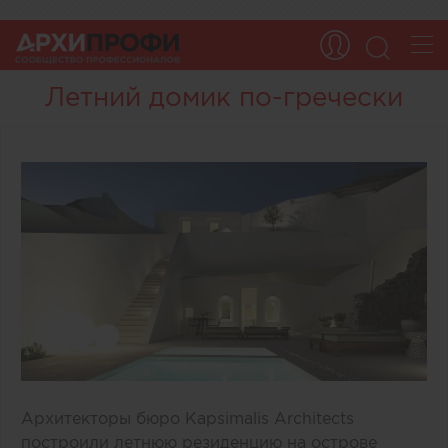
Летний домик по-гречески
Архитекторы бюро Kapsimalis Architects
построили летнюю резиденцию на острове