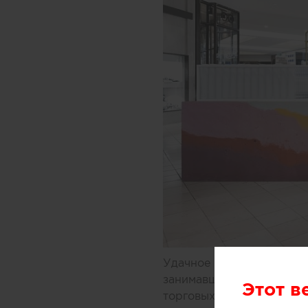
Удачное решение предлож
занимавшиеся дизайном 
Этот в
торговых центров Мельбу