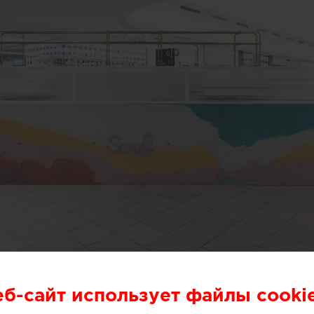
или специалисты бюро One Design Office и Studio T
небольшого магазина мороженого, расположенного в 
еб-сайт использует файлы cooki
рна (Австралия).