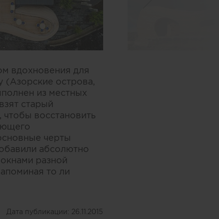
ком вдохновения для
у (Азорские острова,
ыполнен из местных
 взят старый
 чтобы восстановить
вующего
 основные черты
добавили абсолютно
окнами разной
апоминая то ли
Дата публикации:
26.11.2015