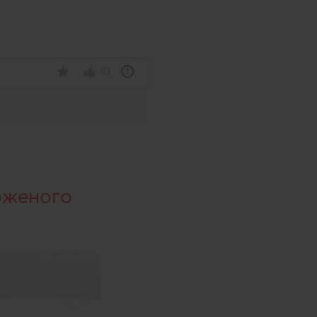
10
оженого