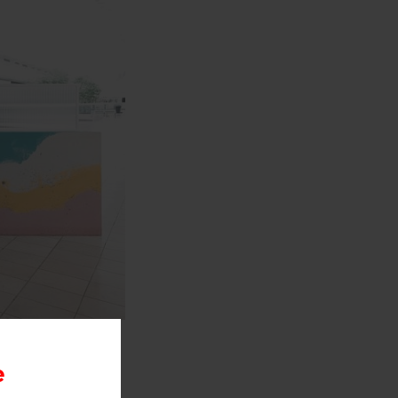
wocan,
одном из
e