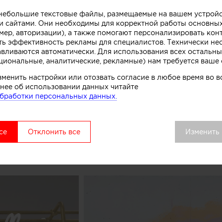
о небольшие текстовые файлы, размещаемые на вашем устрой
 сайтами. Они необходимы для корректной работы основны
ивной стойки лежит образ емкости с несколькими сл
мер, авторизации), а также помогают персонализировать кон
ть эффективность рекламы для специалистов. Технически н
. Технически замысел был реализован при помощи те
авливаются автоматически. Для использования всех остальны
нированного бетона. Логотип магазина мороженого б
циональные, аналитические, рекламные) нам требуется ваше 
к, символизирующих систему охлаждения в автоматах
зменить настройки или отозвать согласие в любое время во
комства.
нее об использовании данных читайте
бработки персональных данных.
вой точки выделяется среди других объектов торгово
удалось сосредоточить внимание покупателей как на 
ом процессе, в основе которого перемешивание слоев 
се
Отклонить все
Изменить
добавок», рассказывают авторы этого небольшого про