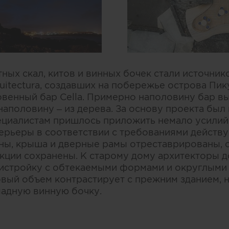
ных скал, китов и винных бочек стали источни
itectura, создавших на побережье острова Пик
венный бар Cella. Примерно наполовину бар в
наполовину – из дерева. За основу проекта был
циалистам пришлось приложить немало усилий,
терьеры в соответствии с требованиями дейст
ены, крыша и дверные рамы отреставрированы,
кции сохранены. К старому дому архитекторы 
истройку с обтекаемыми формами и округлыми 
вый объем контрастирует с прежним зданием, н
мадную винную бочку.