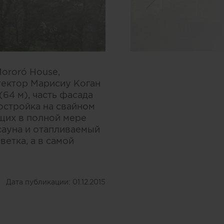
ororó House,
тектор Марисиу Коган
64 м), часть фасада
постройка на свайном
щих в полной мере
сауна и отапливаемый
етка, а в самой
Дата публикации:
01.12.2015