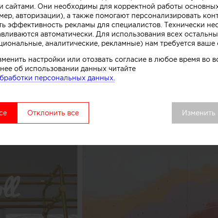
 сайтами. Они необходимы для корректной работы основны
. Технически замысел был реализован при помощи те
мер, авторизации), а также помогают персонализировать кон
нированного бетона. Логотип магазина мороженого б
ть эффективность рекламы для специалистов. Технически н
к, символизирующих систему охлаждения в автоматах
авливаются автоматически. Для использования всех остальны
циональные, аналитические, рекламные) нам требуется ваше 
комства.
зменить настройки или отозвать согласие в любое время во
вой точки выделяется среди других объектов торгово
нее об использовании данных читайте
бработки персональных данных.
удалось сосредоточить внимание покупателей как на 
ом процессе, в основе которого перемешивание слоев 
добавок», рассказывают авторы этого небольшого про
се
Отклонить все
Изменить