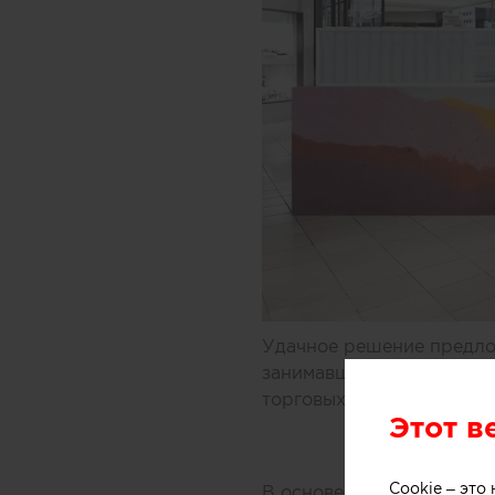
Удачное решение предлож
занимавшиеся дизайном 
торговых центров Мельбу
Этот в
Cookie – эт
В основе концепции масс