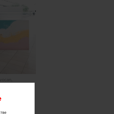
wocan,
одном из
e
стве
оями мороженого