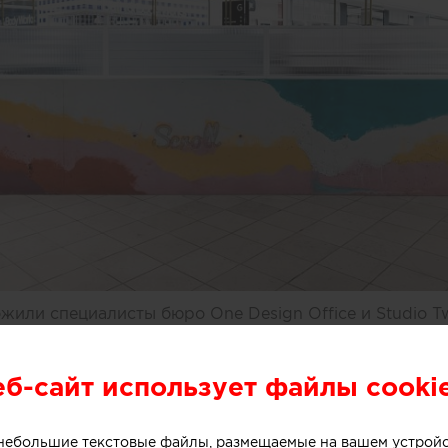
или специалисты бюро One Design Office и Studio T
небольшого магазина мороженого, расположенного в 
рна (Австралия).
еб-сайт использует файлы cooki
о небольшие текстовые файлы, размещаемые на вашем устрой
ивной стойки лежит образ емкости с несколькими сл