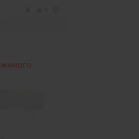
10
оженого