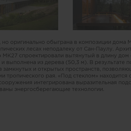
, но оригинально обыграна в композиции дома M
пических лесах неподалеку от Сан-Паулу. Архи
io MK27 спроектировали вытянутый в длину дом (
и выполнена из дерева (50,3 м). В результате 
з замкнутых и открытых пространств, позволяю
ми тропического рая. «Под стеклом» находится 
 сооружения интегрирована выразительная подсв
ваны энергосберегающие технологии.